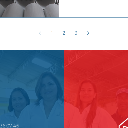
1
2
3
636
07 46