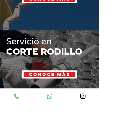
Servicio en
CORTE RODILLO
CONOCE MÁS
Contácte
nos
Telefó
no
- WhatsA
pp
:
(+57) 317 636
07 46
Email:
ventas
@construplast.co
Dirección:
Carrera 1N # 35 - 29 Local 19