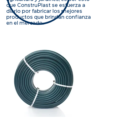
que ConstruPlast se esfuerza a
diario por fabricar los mejores
productos que brindan confianza
en el mercado.
MANGUERA SWAN
Manguera para jardín de 1/2"
resistente, flexible y sin
torsiones