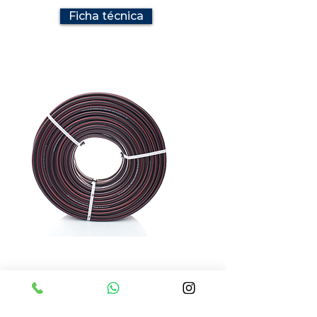
Ficha técnica
MANGUERA BICOLOR
Manguera bicolor de 1/2" y
3/4" resistente a altas
presiones, sin torciones y
pared maciza