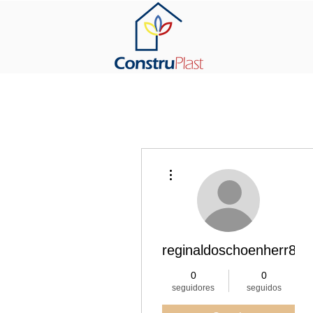
Más acciones
reginaldoschoenherr8
0
0
seguidores
seguidos