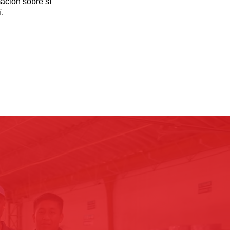
ación sobre sí
.