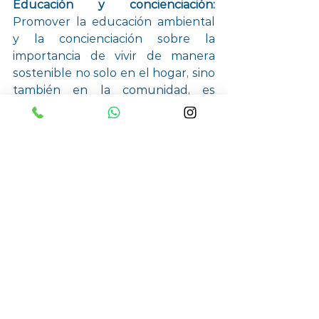
Educación y concienciación: 
Promover la educación ambiental 
y la concienciación sobre la 
importancia de vivir de manera 
sostenible no solo en el hogar, sino 
también en la comunidad, es 
fundamental para fomentar un 
cambio de actitud y 
comportamiento hacia el medio 
ambiente.
Cada pequeña acción que 
tomamos en nuestro hogar puede 
tener un impacto significativo en el 
medio ambiente. Elegir productos 
respetuosos y adoptar prácticas 
sostenibles, nos permiten 
contribuir de manera significativa a 
un futuro más verde y equilibrado 